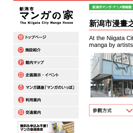
新潟市漫畫
At the Niigata C
manga by artists