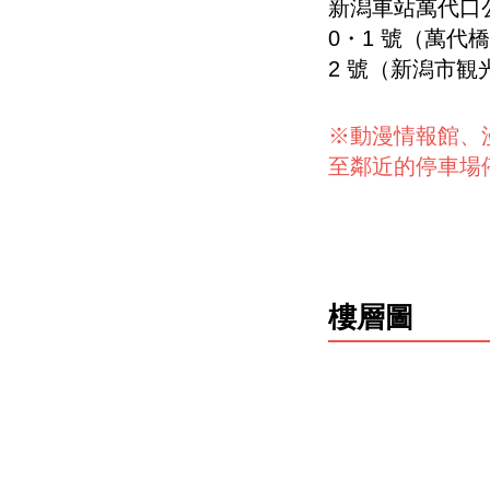
新潟車站萬代口
0・1 號（萬代
2 號（新潟市観
※動漫情報館、
至鄰近的停車場
樓層圖