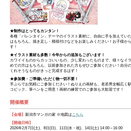
★制作はとってもカンタン！
各種「バレンタイン」テーマのイラスト素材に、自由に手を加えてい
はもちろん、描き足し・模様付けなどをお楽しみください！お子様か
す！
★イラスト素材も多数！今年からの追加もございます！
カワイイものからカッコいいもの、少し変わったものまで、様々なイ
めての方はもちろん、以前参加された方もぜひご参加ください！自分
くれそうなものがきっと完成するはず！
★参加費・ご準備いただく物一切不要！
手ぶらでお気軽にご参加ください！ぬりえの画材も、老若男女幅広く
コピック、筆ペンをご用意！画材の練習でのご参加も大歓迎です！
開催概要
【会場】
新潟市マンガの家 ※地図は
こちら
【開催日時】
2026年2月7日(土)、8日(日)、11日(水・祝)、14日(土) 14:00～16:00