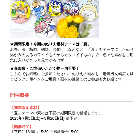
★期間限定！今回のぬりえ素材テーマは「夏」
お祭、海、梅雨、朝顔、お化け…などなど、「夏」をテーマにしたぬ
温かみのあるカワイイものからカッコイイものまで、色々な素材をご
気に入りがきっと見つかるはず！
★参加費・ご準備いただく物一切不要！
手ぶらでお気軽にご参加ください！ぬりえの画材も、老若男女幅広く
コピック、筆ペンをご用意！画材の練習でのご参加も大歓迎です！
開催概要
【期間限定素材】
「夏」テーマの素材は下記の期間限定で登場します。
2025年7月5日(土)～9月28日(日)
※予定
【開催時間】
【平日】13:00～15:30 ※最終受付15:00